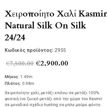
Χειροποίητο Χαλί Kasmir
Natural Silk On Silk
24/24
Κωδικός προϊόντος:
2955
Original
Η
€
2,900.00
€
7,500.00
price
τρέχουσα
Mήκος
: 1.49m
was:
τιμή
Πλάτος
: 0.98m
Χειροποίητο χαλί, μετάξι επάνω σε μετάξι 100%
€7,500.00.
είναι:
φυσική ίνα ζωικό μετάξι από την χώρα του Kasmir
σε μοναδικό σχέδιο hunting σε μπλε μαύρο φόντο.