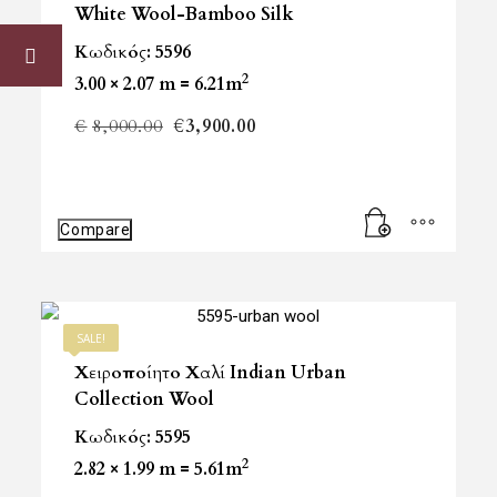
White Wool-Bamboo Silk
Κωδικός: 5596
2
3.00 × 2.07 m = 6.21m
Original
Η
€
8,000.00
€
3,900.00
price
τρέχουσα
was:
τιμή
Compare
€8,000.00.
είναι:
€3,900.00.
SALE!
Χειροποίητο Χαλί Indian Urban
Collection Wool
Κωδικός: 5595
2
2.82 × 1.99 m = 5.61m