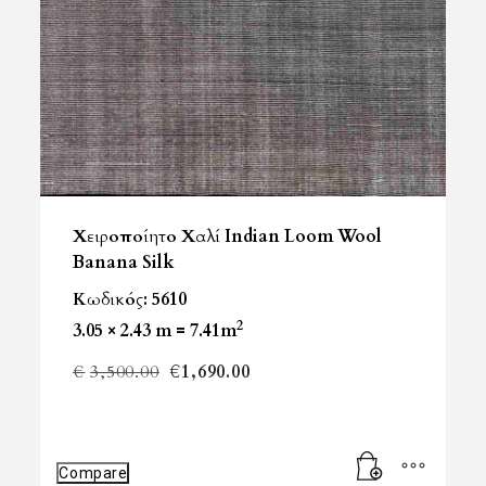
Χειροποίητο Χαλί Indian Loom Wool
Banana Silk
Κωδικός: 5610
2
3.05 × 2.43 m = 7.41m
Original
Η
€
3,500.00
€
1,690.00
price
τρέχουσα
was:
τιμή
Compare