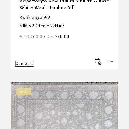
Χειροποίητο Χαλί Indian Modern Allover
White Wool-Bamboo Silk
Κωδικός: 5599
2
3.06 × 2.43 m = 7.44m
Original
Η
€
10,000.00
€
4,750.00
price
τρέχουσα
was:
τιμή
Compare
€10,000.00.
είναι:
€4,750.00.
SALE!