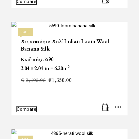
Compare
€2,500.00.
είναι:
€1,350.00.
SALE!
Χειροποίητο Χαλί Indian Loom Wool
Banana Silk
Κωδικός: 5590
2
3.04 × 2.04 m = 6.20m
Original
Η
€
2,500.00
€
1,350.00
price
τρέχουσα
was:
τιμή
Compare
€2,500.00.
είναι:
€1,350.00.