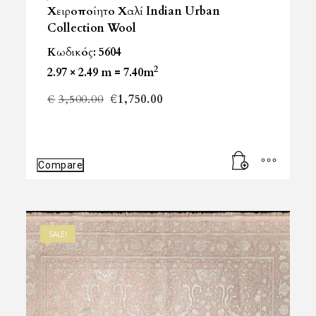
Χειροποίητο Χαλί Indian Urban
Collection Wool
Κωδικός: 5604
2
2.97 × 2.49 m = 7.40m
Original
Η
€
3,500.00
€
1,750.00
price
τρέχουσα
was:
τιμή
Compare
€3,500.00.
είναι:
€1,750.00.
SALE!