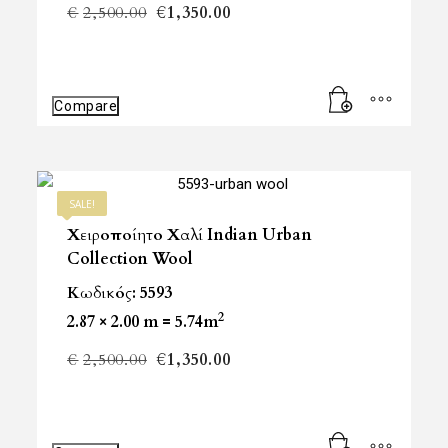
Original
Η
€
2,500.00
€
1,350.00
price
τρέχουσα
was:
τιμή
Compare
€2,500.00.
είναι:
€1,350.00.
SALE!
Χειροποίητο Χαλί Indian Urban
Collection Wool
Κωδικός: 5593
2
2.87 × 2.00 m = 5.74m
Original
Η
€
2,500.00
€
1,350.00
price
τρέχουσα
was:
τιμή