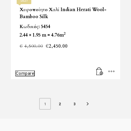
SALE!
Χειροποίητο Χαλί Indian Herati Wool-
Bamboo Silk
Κωδικός: 5454
2
2.44 × 1.95 m = 4.76m
Original
Η
€
4,500.00
€
2,450.00
price
τρέχουσα
was:
τιμή
Compare
€4,500.00.
είναι:
€2,450.00.
2
3
1