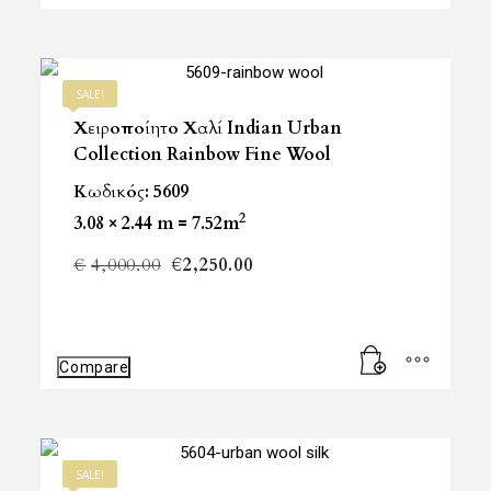
€3,500.00.
είναι:
€1,690.00.
SALE!
Χειροποίητο Χαλί Indian Urban
Collection Rainbow Fine Wool
Κωδικός: 5609
2
3.08 × 2.44 m = 7.52m
Original
Η
€
4,000.00
€
2,250.00
price
τρέχουσα
was:
τιμή
Compare
€4,000.00.
είναι:
€2,250.00.
SALE!