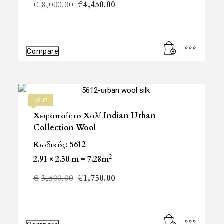
Original
Η
€
8,000.00
€
4,450.00
price
τρέχουσα
was:
τιμή
Compare
€8,000.00.
είναι:
€4,450.00.
SALE!
Χειροποίητο Χαλί Indian Urban
Collection Wool
Κωδικός: 5612
2
2.91 × 2.50 m = 7.28m
Original
Η
€
3,500.00
€
1,750.00
price
τρέχουσα
was:
τιμή